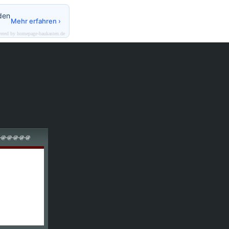
den
Mehr erfahren ›
ered by homepage-baukasten.de
-@-@-@-@-@